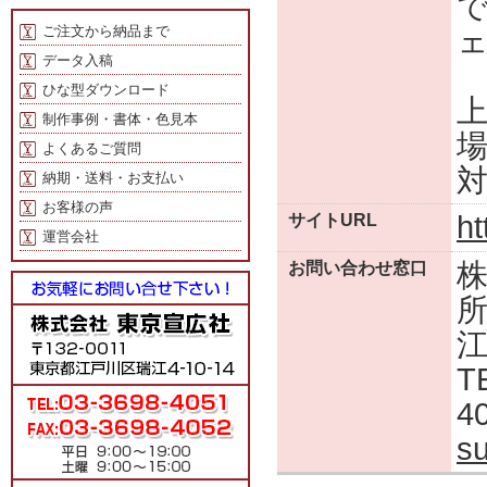
ご注文から納品まで
データ入稿
ひな型ダウンロード
制作事例・書体・色見本
よくあるご質問
納期・送料・お支払い
お客様の声
ht
サイトURL
運営会社
お問い合わせ窓口
所
江
T
4
s