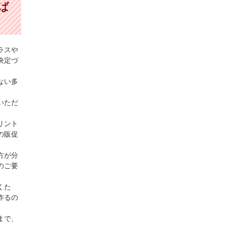
ば
ラスや
決定づ
ない多
いただ
リント
の販促
方が分
のご要
くた
作るの
まで、