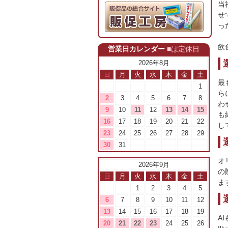
当
せ
っ
飲
営業日カレンダー
■は定休日
2026年8月
日
月
火
水
木
金
土
最
1
ら
2
3
4
5
6
7
8
わ
9
10
11
12
13
14
15
も
16
17
18
19
20
21
22
し
23
24
25
26
27
28
29
30
31
オ
2026年9月
の
日
月
火
水
木
金
土
ま
1
2
3
4
5
6
7
8
9
10
11
12
13
14
15
16
17
18
19
A
20
21
22
23
24
25
26