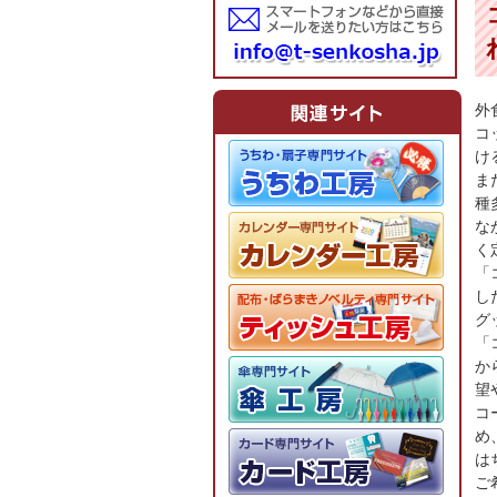
外
コ
け
ま
種
な
く
「
し
グ
「
か
望
コ
め
は
ご