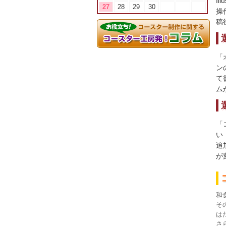
Il
27
28
29
30
操
稿
「
ン
て
ム
「
い
追
が
和
そ
は
さ