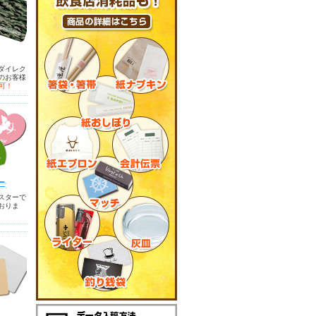
ダイレク
のお客様
可！
ー
スターで
おりま