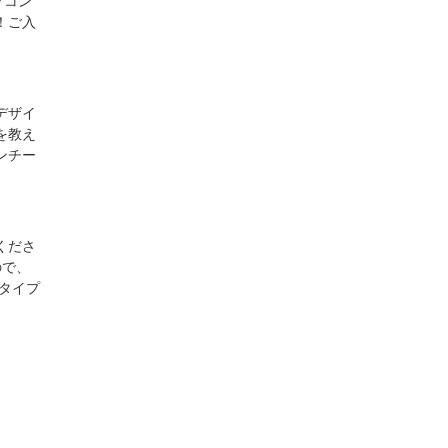
パソコン
！ご入
デザイ
を教え
ンチー
くださ
ので、
タイプ