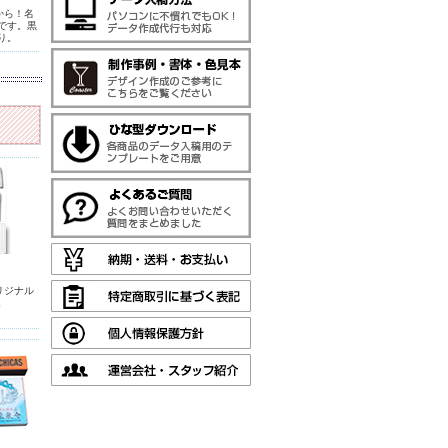
から！名
です。黒
り。
リジナル
。