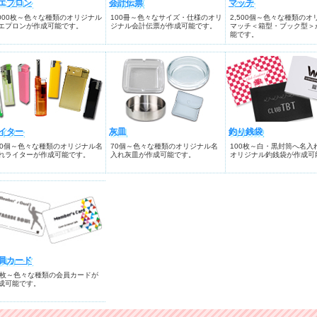
エプロン
会計伝票
マッチ
,000枚～色々な種類のオリジナル
100冊～色々なサイズ・仕様のオリ
2,500個～色々な種類のオ
エプロンが作成可能です。
ジナル会計伝票が作成可能です。
マッチ＜箱型・ブック型＞
能です。
イター
灰皿
釣り銭袋
00個～色々な種類のオリジナル名
70個～色々な種類のオリジナル名
100枚～白・黒封筒へ名入
れライターが作成可能です。
入れ灰皿が作成可能です。
オリジナル釣銭袋が作成可
員カード
0枚～色々な種類の会員カードが
成可能です。