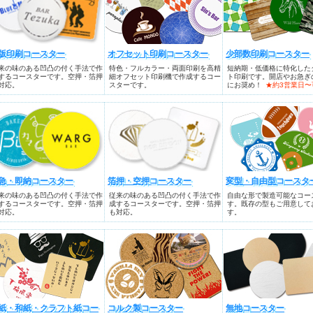
版印刷コースター
オフセット印刷コースター
少部数印刷コースター
来の味のある凹凸の付く手法で作
特色・フルカラー・両面印刷を高精
短納期・低価格に特化した
するコースターです。空押・箔押
細オフセット印刷機で作成するコー
ト印刷です。開店やお急ぎ
対応。
スターです。
にお奨め！
★約3営業日〜
急・即納コースター
箔押・空押コースター
変型・自由型コースタ
来の味のある凹凸の付く手法で作
従来の味のある凹凸の付く手法で作
自由な形で製造可能なコー
するコースターです。空押・箔押
成するコースターです。空押・箔押
す。既存の型もご用意して
対応。
も対応。
す。
紙・和紙・クラフト紙コー
コルク製コースター
無地コースター