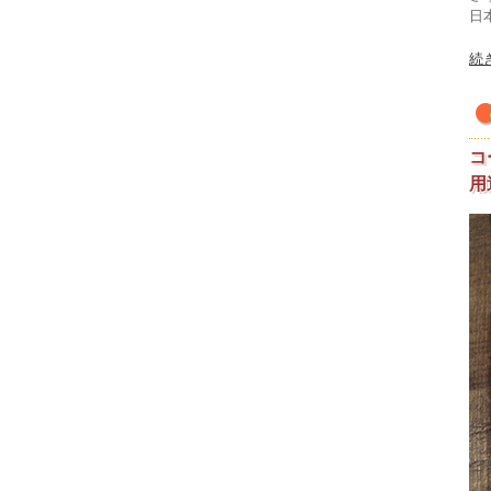
日
続
コ
用