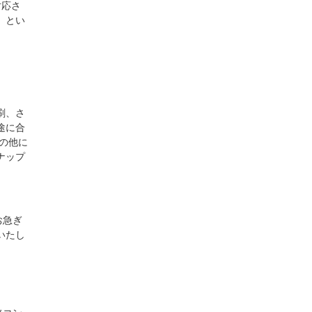
対応さ
」とい
刷、さ
途に合
の他に
ナップ
お急ぎ
いたし