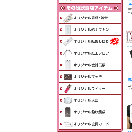
ス
黒
へ
箸
1
ル