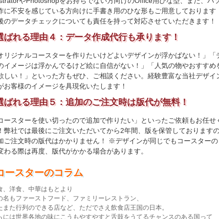
lustratorやPhotoshopをお持ちでない方向けのOffice用ひな型、また、
作に不安を感じている方向けに手書き用のひな形もご用意しております
後のデータチェックについても責任を持って対応させていただきます！
選ばれる理由４：データ作成代行も承ります！
オリジナルコースターを作りたいけどよいデザインが浮かばない！」「
のイメージは浮かんでるけど絵に自信がない！」「人気の物やおすすめ
欲しい！」といった方もぜひ、ご相談ください。経験豊富な当社デザイ
がお客様のイメージを具現化いたします！
選ばれる理由５：追加のご注文時は版代が無料！
コースターを使い切ったので追加で作りたい」といったご依頼もお任せ
！弊社では最後にご注文いただいてから2年間、版を保管しております
加ご注文時の版代はかかりません！ ※デザインが同じでもコースターの
変わる際は再度、版代がかかる場合があります。
コースターのコラム
食、洋食、中華はもとより
の名もファーストフード、ファミリーレストラン、
たまた行列のできる店など、ただでさえ飲食店王国の日本。
らには世界各地の味にこうもやすやすと舌鼓をうてるチャンスのある国って