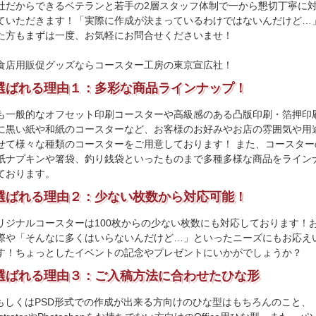
社だからできるベテランと若手の2層スタッフ体制で一から懇切丁寧に
ていただきます！「実際に作成が決まっているわけではないんだけど…
た方もまずは一度、お気軽にお問合せくださいませ！
食店用販促グッズならコースター工房の東京宣広社！
選ばれる理由１：多彩な商品ラインナップ！
も一般的なオフセット印刷コースターや高級感のある凸版印刷・箔押印
に黒い紙や和紙のコースターなど、お客様のお好みやお店の雰囲気や用
せて様々な種類のコースターをご用意しております！ また、コースター
紙ナプキンや箸袋、釣り銭袋といったものまで多種多様な商品をライン
ております。
選ばれる理由２：少ない枚数から対応可能！
リジナルコースターは100枚からの少ない枚数にも対応しております！
際や「そんなに多くはいらないんだけど…」といったニーズにもお応え
す！ちょっとしたイベントの記念やプレゼントにいかがでしょうか？
選ばれる理由３：ご入稿方法に合わせたひな形
IもしくはPSD形式での作成が出来る方向けのひな型はもちろんのこと、