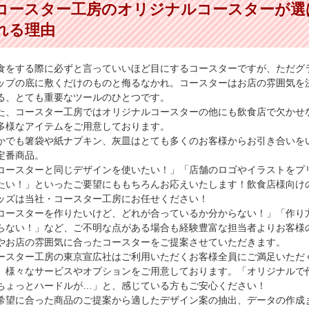
コースター工房のオリジナルコースターが選
れる理由
食をする際に必ずと言っていいほど目にするコースターですが、ただグ
ップの底に敷くだけのものと侮るなかれ。コースターはお店の雰囲気を
る、とても重要なツールのひとつです。
た、コースター工房ではオリジナルコースターの他にも飲食店で欠かせ
多様なアイテムをご用意しております。
かでも箸袋や紙ナプキン、灰皿はとても多くのお客様からお引き合いを
定番商品。
コースターと同じデザインを使いたい！」「店舗のロゴやイラストをプ
たい！」といったご要望にももちろんお応えいたします！飲食店様向け
ッズは当社・コースター工房にお任せください！
コースターを作りたいけど、どれが合っているか分からない！」「作り
らない！」など、ご不明な点がある場合も経験豊富な担当者よりお客様
やお店の雰囲気に合ったコースターをご提案させていただきます。
ースター工房の東京宣広社はご利用いただくお客様全員にご満足いただ
、様々なサービスやオプションをご用意しております。「オリジナルで
ちょっとハードルが…」と、感じている方もご安心ください！
希望に合った商品のご提案から適したデザイン案の抽出、データの作成