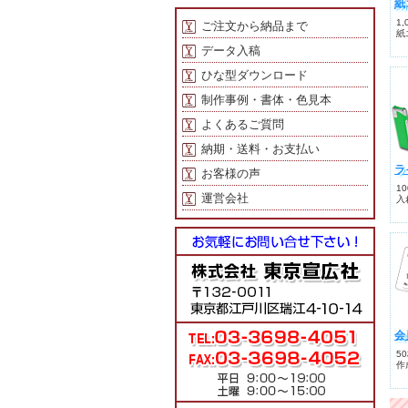
紙
1
ご注文から納品まで
紙
データ入稿
ひな型ダウンロード
制作事例・書体・色見本
よくあるご質問
納期・送料・お支払い
ラ
お客様の声
1
運営会社
入
会
5
作