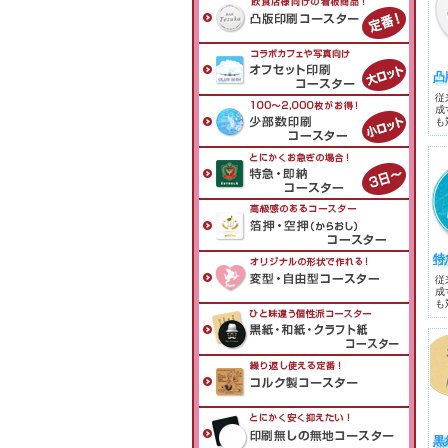
凸
従
成
も
特
従
成
も
黒