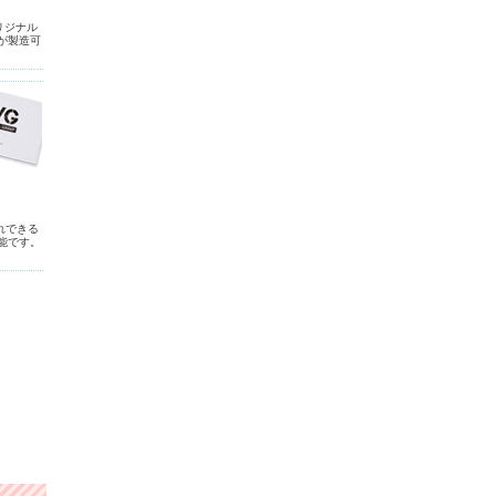
リジナル
が製造可
れできる
能です。