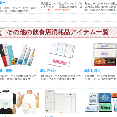
ター
高品夏なコルク地にダイレクトプリ
無地コースターを1,000枚
ント可能です。品質に自信がありま
入れ品の間に合わせに最適
紙・和紙・クラフト紙コースター
す。
★フルカラー印刷可！
紙・和紙など厚みも種類あ
の印刷・箔押が可能です。
その他の飲食店消耗品アイテム一覧
袋・箸帯
紙ナプキン
紙おしぼり
0,000枚～色々な種類のオリジナ
10,000枚～色々な種類のオリジナ
6,000枚～色々な種類のオ
箸袋・箸帯が作成可能です。
ル紙ナプキンが作成可能です。
紙おしぼりが作成可能です