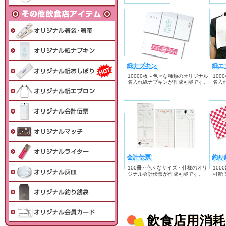
紙ナプキン
紙エ
10000枚～色々な種類のオリジナル
10
名入れ紙ナプキンが作成可能です。
名入
会計伝票
釣り
100冊～色々なサイズ・仕様のオリ
10
ジナル会計伝票が作成可能です。
可能
飲食店用消