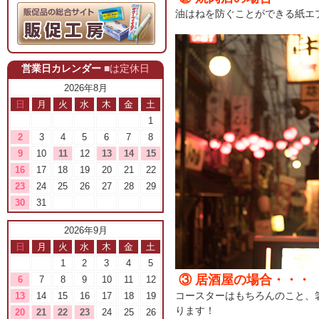
油はねを防ぐことができる紙エ
営業日カレンダー
■は定休日
2026年8月
日
月
火
水
木
金
土
1
2
3
4
5
6
7
8
9
10
11
12
13
14
15
16
17
18
19
20
21
22
23
24
25
26
27
28
29
30
31
2026年9月
日
月
火
水
木
金
土
1
2
3
4
5
③ 居酒屋の場合・・・
6
7
8
9
10
11
12
コースターはもちろんのこと、
13
14
15
16
17
18
19
ります！
20
21
22
23
24
25
26