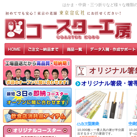
はかま・中袋・三つ折りなど様々な種類
オリジナル箸
オリジナル箸袋・箸
ハカマ型箸袋
中袋
10,000枚～一番人気の箸が半分露
10,
出するタイプの箸袋です。
すっ