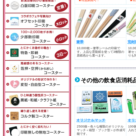
★特急納期可！
★特
箸帯
完封
10,000枚～箸帯シールの印刷で
10,
す。上品な雲龍紙を使って3種類の
箸セ
原紙色から選べます。
りも
その他の飲食店消耗
オリジナルマッチ
オリ
2500個～色々な種類のオリジナル
10
マッチ＜箱型・ブック型＞が作成可
入れ
能です。