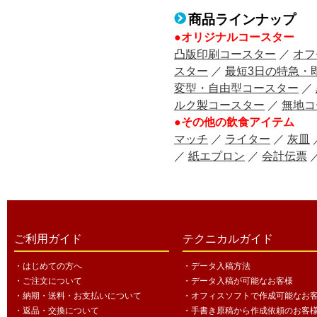
商品ラインナップ
●オリジナルコースター
凸版印刷コースター
／
オフ
スター
／
最短3日の特急・
変型・自由型コースター
／
ルク製コースター
／
無地コ
●その他の飲食アイテム
マッチ
／
ライター
／
灰皿
／
紙エプロン
／
会計伝票
ご利用ガイド
テクニカルガイド
・はじめての方へ
・データ入稿方法
・ご注文について
・データ入稿が可能なお客様
・納期・送料・お支払いについて
・オフィスソフトで作成可能なお
・返品・交換について
・手書き原稿から作成依頼のお客