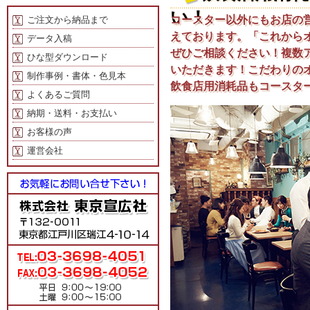
い！
コースター以外にもお店の
ご注文から納品まで
えております。「これから
データ入稿
ぜひご相談ください！複数
ひな型ダウンロード
いただきます！こだわりの
制作事例・書体・色見本
飲食店用消耗品もコースタ
よくあるご質問
納期・送料・お支払い
お客様の声
運営会社