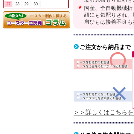
27
28
29
30
国産、全自動機械折
紐にも気配りされ、
肩ひもは接着不良も
ご注文から納品まで
＞＞詳しくはこちらを