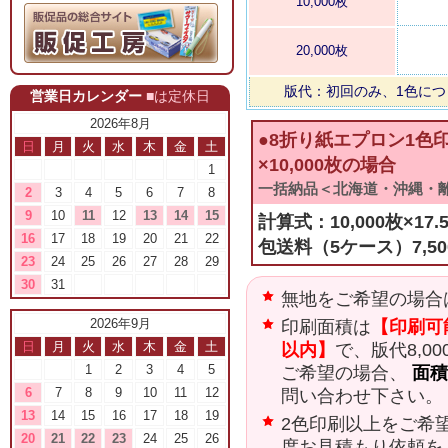
10,000枚
20,000枚
版代：初回のみ、1色につ
営業日カレンダー
■は定休日
2026年8月
●8折り紙エプロン1色
日
月
火
水
木
金
土
×10,000枚の場合
1
一括納品＜北海道・沖縄・
2
3
4
5
6
7
8
9
10
11
12
13
14
15
計算式：10,000枚×1
16
17
18
19
20
21
22
包送料（5ケース）7,50
23
24
25
26
27
28
29
30
31
無地をご希望の場合
2026年9月
印刷面積は
【印刷可
日
月
火
水
木
金
土
以内】
で、版代8,0
1
2
3
4
5
ご希望の場合、
面積
6
7
8
9
10
11
12
問い合わせ下さい。
13
14
15
16
17
18
19
2色印刷以上をご希望
20
21
22
23
24
25
26
度お見積もり依頼を