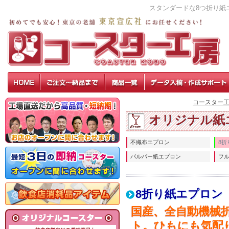
スタンダードな8つ折り紙
コースター工
オリジナル紙
不織布エプロン
8折
パルパー紙エプロン
フ
8折り紙エプロン
国産、全自動機械
ト。ひもにも気配