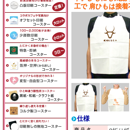
工で 肩ひもは接
仕様
商品名