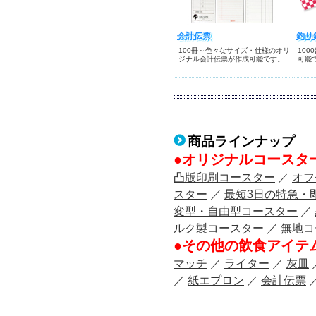
会計伝票
釣り
100冊～色々なサイズ・仕様のオリ
10
ジナル会計伝票が作成可能です。
可能
商品ラインナップ
●オリジナルコースタ
凸版印刷コースター
／
オフ
スター
／
最短3日の特急・
変型・自由型コースター
／
ルク製コースター
／
無地コ
●その他の飲食アイテ
マッチ
／
ライター
／
灰皿
／
紙エプロン
／
会計伝票